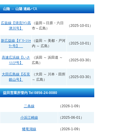
山陰 ⇔ 山陽 連絡バス
広益線【清流ﾗｲﾝ高
（益田～日原・六日
（2025-10-01）
津川号】
市～広島）
新広益線【ｸﾞﾘｰﾝｼｬ
（益田 ～ 美都・戸河
（2025-10-01）
ﾜｰ号】
内 ～ 広島）
高速広浜線【いさ
（浜田 ～ 浜田道 ～
（2025-03-30）
りび号】
広島）
大田広島線【石見
（大田 ～ 川本・田所
（2025-03-30）
銀山号】
～ 広島）
益田営業所管内 Tel 0856-24-0080
二条線
（2026-1-09）
小浜江崎線
（2025-06-01）
蟠竜湖線
（2026-1-09）