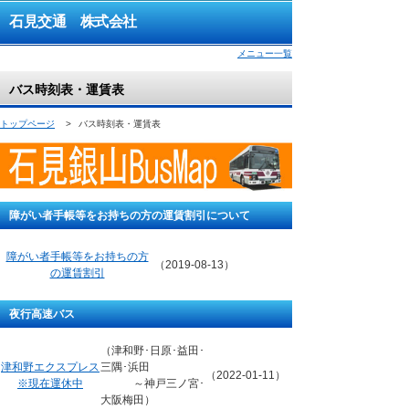
石見交通 株式会社
メニュー一覧
バス時刻表・運賃表
トップページ
>
バス時刻表・運賃表
障がい者手帳等をお持ちの方の運賃割引について
障がい者手帳等をお持ちの方
（2019-08-13）
の運賃割引
夜行高速バス
（津和野･日原･益田･
津和野エクスプレス
三隅･浜田
（2022-01-11）
※現在運休中
～神戸三ノ宮･
大阪梅田）